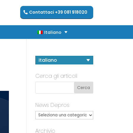
Contattaci +39 081 918020
Italiano
Italiano
Italiano
Cerca gli articoli
News Depros
Archivio