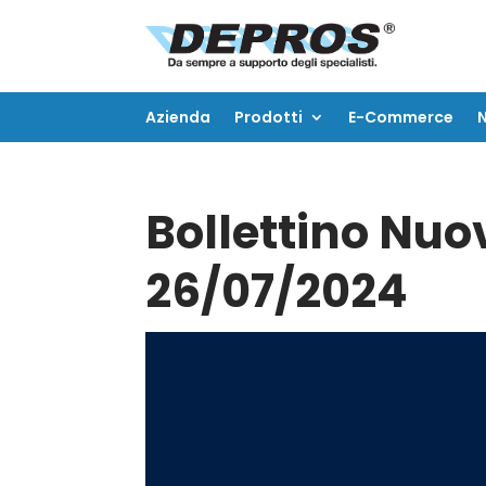
Azienda
Prodotti
E-Commerce
Azienda
Prodotti
E-Commerce
Bollettino Nuov
26/07/2024