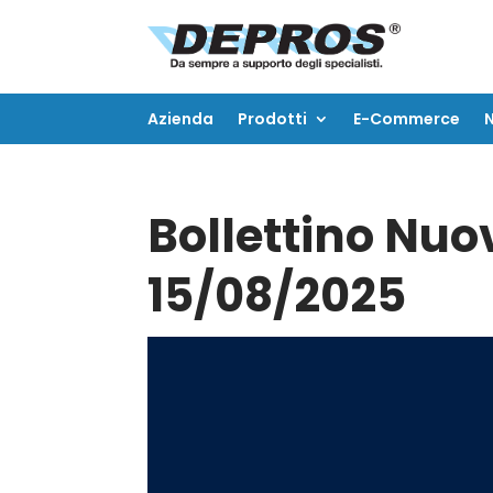
Azienda
Prodotti
E-Commerce
Azienda
Prodotti
E-Commerce
Bollettino Nuov
15/08/2025