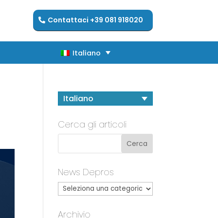
Contattaci +39 081 918020
Italiano
Italiano
Italiano
Cerca gli articoli
News Depros
Archivio