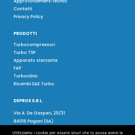
Approfondimenti tecnici
Contatti
Privacy Policy
PRODOTTI
Turbocompressori
Turbo TSP
Apparato sterzante
FAP
Turboclinic
Ricambi E&E Turbo
DEPROS S.R.L.
Via A. De Gasperi, 25/31
84016 Pagani (SA)
Utilizziamo i cookie per essere sicuri che tu possa avere la
Tel:
+39 081 918020