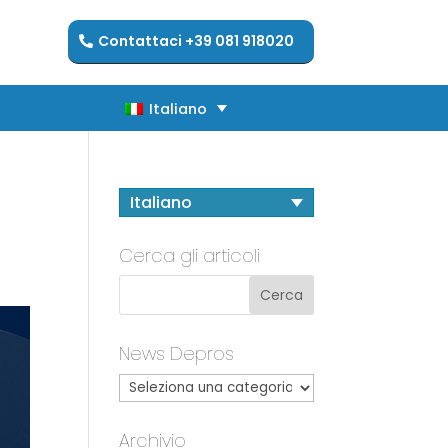
Contattaci +39 081 918020
Italiano
Italiano
Italiano
Cerca gli articoli
News Depros
Archivio