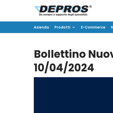
Azienda
Prodotti
E-Commerce
Azienda
Prodotti
E-Commerce
Bollettino Nuov
10/04/2024