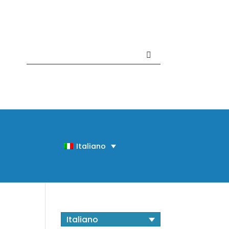
Contattaci +39 081 918020
Italiano
Italiano