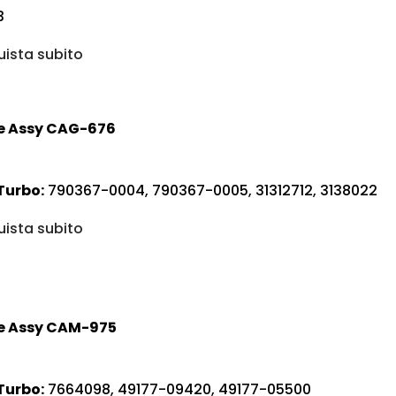
3
ista subito
e Assy CAG-676
Turbo:
790367-0004, 790367-0005, 31312712, 3138022
ista subito
e Assy CAM-975
Turbo:
7664098, 49177-09420, 49177-05500