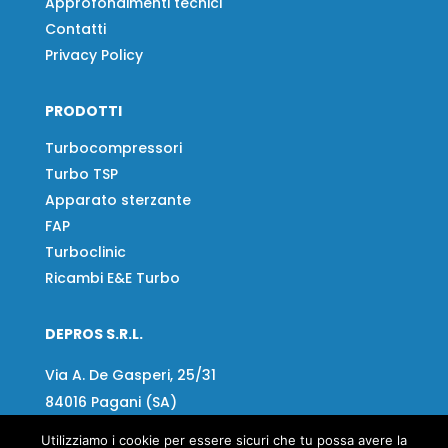
Approfondimenti tecnici
Contatti
Privacy Policy
PRODOTTI
Turbocompressori
Turbo TSP
Apparato sterzante
FAP
Turboclinic
Ricambi E&E Turbo
DEPROS S.R.L.
Via A. De Gasperi, 25/31
84016 Pagani (SA)
Utilizziamo i cookie per essere sicuri che tu possa avere la
Tel:
+39 081 918020