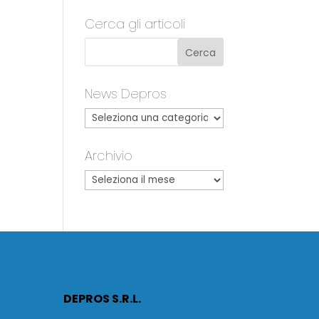
Cerca gli articoli
News Depros
Archivio
DEPROS S.R.L.