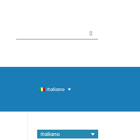
Contattaci +39 081 918020
Italiano
Italiano