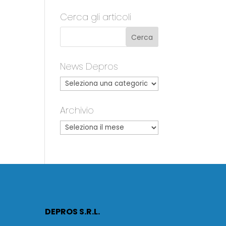
Cerca gli articoli
News Depros
Archivio
DEPROS S.R.L.