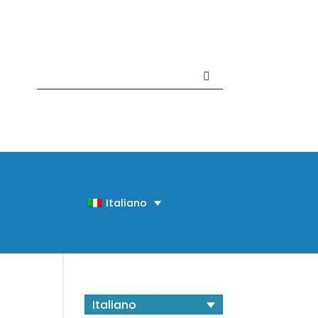
Contattaci +39 081 918020
Italiano
Italiano