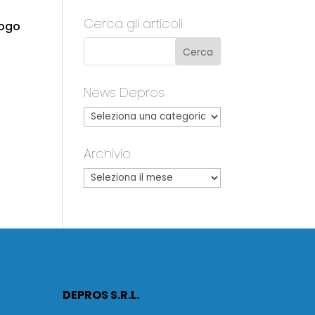
Cerca gli articoli
logo
News Depros
Archivio
DEPROS S.R.L.