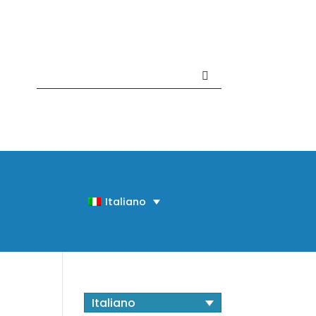
Contattaci +39 081 918020
Italiano
Italiano