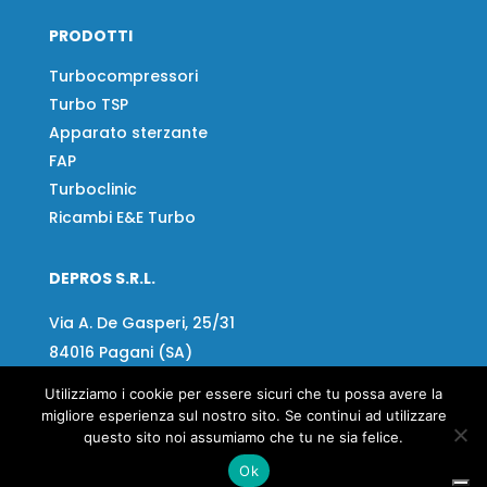
PRODOTTI
Turbocompressori
Turbo TSP
Apparato sterzante
FAP
Turboclinic
Ricambi E&E Turbo
DEPROS S.R.L.
Via A. De Gasperi, 25/31
84016 Pagani (SA)
Utilizziamo i cookie per essere sicuri che tu possa avere la
Tel:
+39 081 918020
migliore esperienza sul nostro sito. Se continui ad utilizzare
Fax
+39 081 919799
questo sito noi assumiamo che tu ne sia felice.
Email:
info@depros.it
Ok