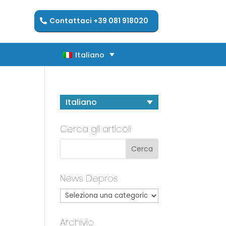
Contattaci +39 081 918020
Italiano
Italiano
Italiano
Cerca gli articoli
News Depros
Archivio