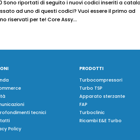
 Sono riportati di seguito i nuovi codici inseriti a cata
ssato ad uno di questi codici? Vuoi essere il primo ad
no riservati per te! Core Assy...
IONI
PRODOTTI
enda
Turbocompressori
ommerce
Turbo TSP
ità
Apparato sterzante
unicazioni
FAP
rofondimenti tecnici
Turboclinic
tatti
Ricambi E&E Turbo
acy Policy