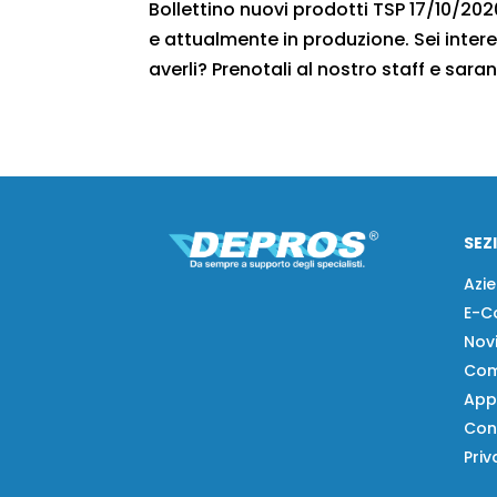
Bollettino nuovi prodotti TSP 17/10/2020
e attualmente in produzione. Sei intere
averli? Prenotali al nostro staff e saran
SEZ
Azi
E-C
Nov
Com
App
Con
Priv