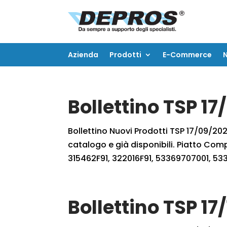
Azienda
Prodotti
E-Commerce
Azienda
Prodotti
E-Commerce
Bollettino TSP 1
Bollettino Nuovi Prodotti TSP 17/09/2022
catalogo e già disponibili. Piatto Com
315462F91, 322016F91, 53369707001, 5
Bollettino TSP 17