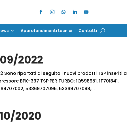
News
Approfondimenti tecnici
Contatti
News
Approfondimenti tecnici
Contatti
7/09/2022
 Sono riportati di seguito i nuovi prodotti TSP inseriti a
pressore BPK-397 TSP PER TURBO: 1Q598951, 1T701841,
3369707002, 53369707095, 53369707098,...
/10/2020