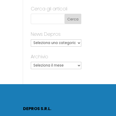
Cerca gli articoli
News Depros
Archivio
DEPROS S.R.L.