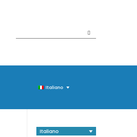
Contattaci +39 081 918020
Italiano
Italiano