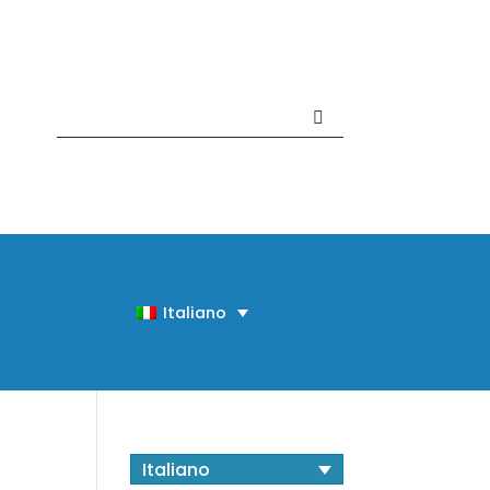
Contattaci +39 081 918020
Italiano
Italiano