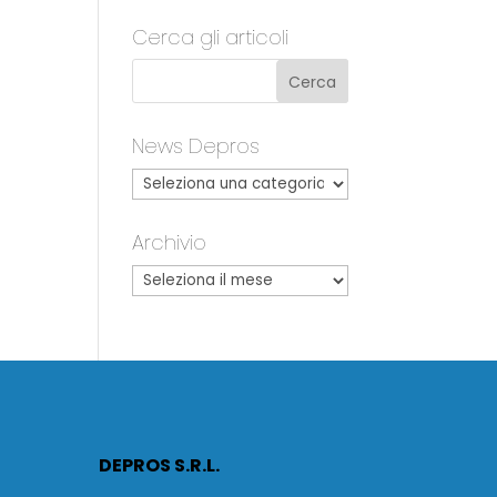
Cerca gli articoli
News Depros
Archivio
DEPROS S.R.L.