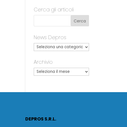
Cerca gli articoli
News Depros
Archivio
DEPROS S.R.L.