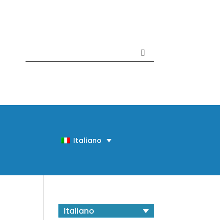
Contattaci +39 081 918020
Italiano
Italiano