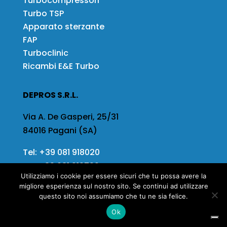
Turbocompressori
Turbo TSP
Apparato sterzante
FAP
Turboclinic
Ricambi E&E Turbo
DEPROS S.R.L.
Via A. De Gasperi, 25/31
84016 Pagani (SA)
Tel:
+39 081 918020
Fax
+39 081 919799
Utilizziamo i cookie per essere sicuri che tu possa avere la
Email:
info@depros.it
migliore esperienza sul nostro sito. Se continui ad utilizzare
questo sito noi assumiamo che tu ne sia felice.
Ok