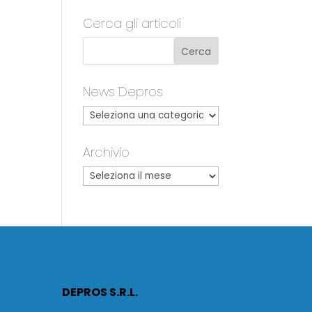
Cerca gli articoli
News Depros
Archivio
DEPROS S.R.L.