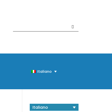
Contattaci +39 081 918020
Italiano
Italiano