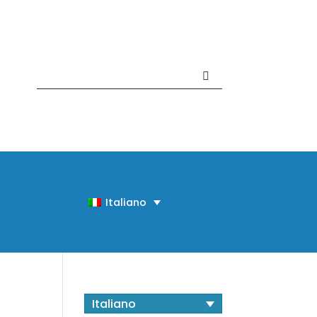
Contattaci +39 081 918020
Italiano
Italiano