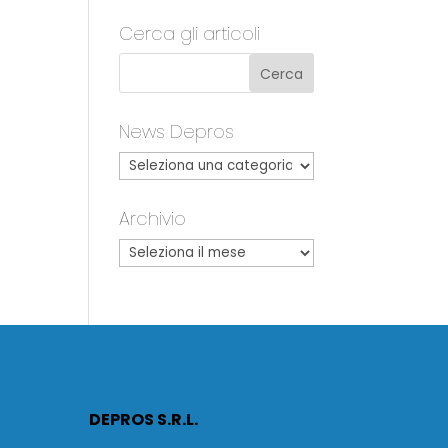
Cerca gli articoli
News Depros
Archivio
DEPROS S.R.L.