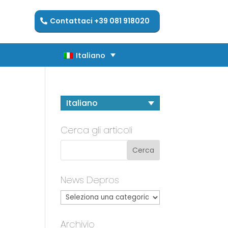
Contattaci +39 081 918020
Italiano
Italiano
Italiano
Cerca gli articoli
News Depros
Archivio