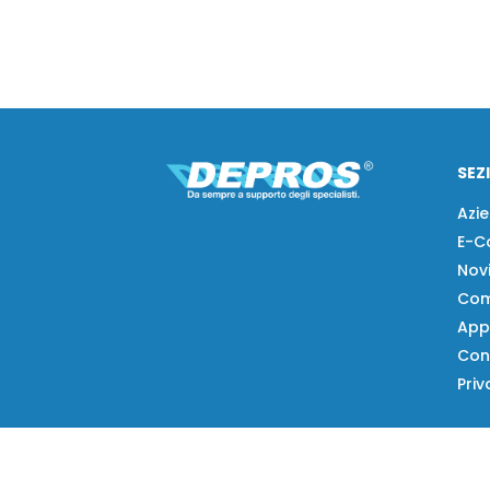
SEZ
Azi
E-C
Nov
Com
App
Con
Priv