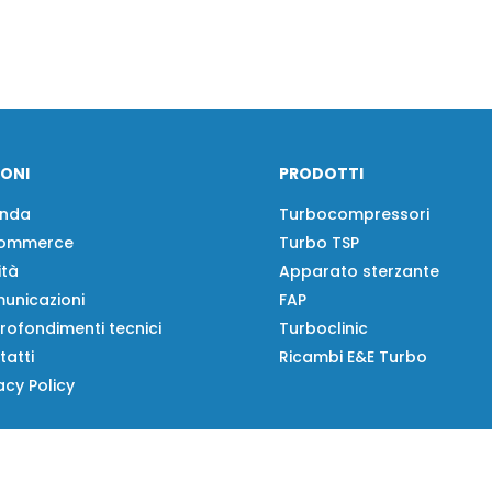
IONI
PRODOTTI
enda
Turbocompressori
ommerce
Turbo TSP
ità
Apparato sterzante
unicazioni
FAP
rofondimenti tecnici
Turboclinic
tatti
Ricambi E&E Turbo
acy Policy