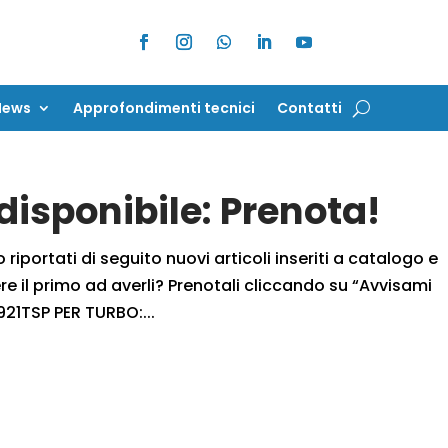
News
Approfondimenti tecnici
Contatti
News
Approfondimenti tecnici
Contatti
isponibile: Prenota!
iportati di seguito nuovi articoli inseriti a catalogo e
 il primo ad averli? Prenotali cliccando su “Avvisami
21TSP PER TURBO:...