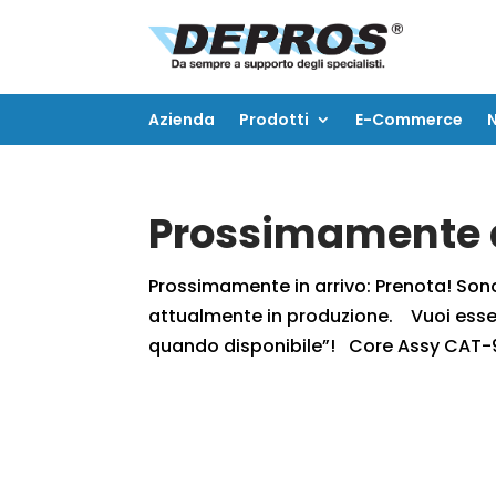
Azienda
Prodotti
E-Commerce
Azienda
Prodotti
E-Commerce
Prossimamente d
Prossimamente in arrivo: Prenota! Sono r
attualmente in produzione. Vuoi essere
quando disponibile”! Core Assy CAT-9