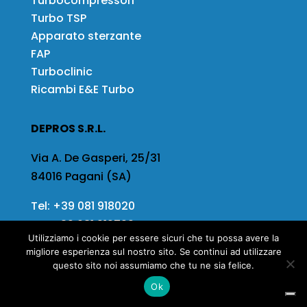
Turbocompressori
Turbo TSP
Apparato sterzante
FAP
Turboclinic
Ricambi E&E Turbo
DEPROS S.R.L.
Via A. De Gasperi, 25/31
84016 Pagani (SA)
Tel:
+39 081 918020
Fax
+39 081 919799
Utilizziamo i cookie per essere sicuri che tu possa avere la
Email:
info@depros.it
migliore esperienza sul nostro sito. Se continui ad utilizzare
questo sito noi assumiamo che tu ne sia felice.
Ok