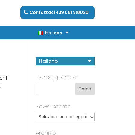
Contattaci +39 081 918020
Italiano
Italiano
Italiano
Cerca gli articoli
riti
l
News Depros
Archivio