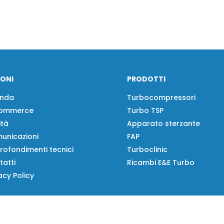
IONI
PRODOTTI
enda
Turbocompressori
ommerce
Turbo TSP
ità
Apparato sterzante
unicazioni
FAP
rofondimenti tecnici
Turboclinic
tatti
Ricambi E&E Turbo
acy Policy