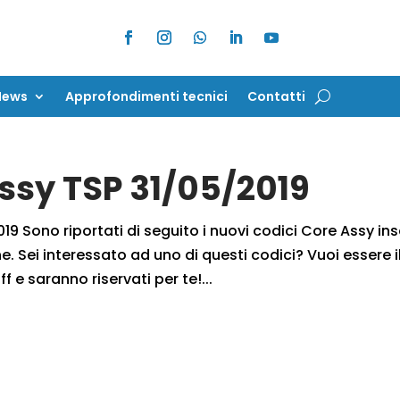
News
Approfondimenti tecnici
Contatti
News
Approfondimenti tecnici
Contatti
Assy TSP 31/05/2019
9 Sono riportati di seguito i nuovi codici Core Assy inse
. Sei interessato ad uno di questi codici? Vuoi essere i
f e saranno riservati per te!...