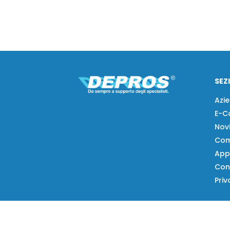
SEZ
Azi
E-C
Nov
Com
App
Con
Priv