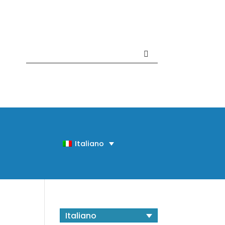
Contattaci +39 081 918020
Italiano
Italiano