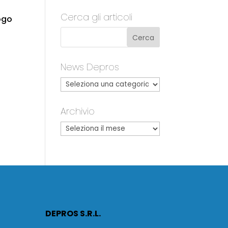
Cerca gli articoli
logo
News Depros
Archivio
DEPROS S.R.L.