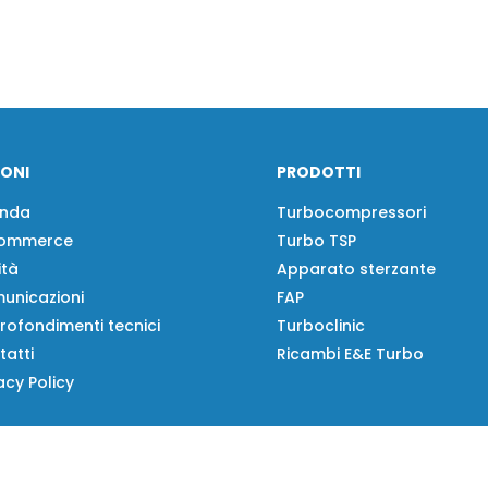
IONI
PRODOTTI
enda
Turbocompressori
ommerce
Turbo TSP
ità
Apparato sterzante
unicazioni
FAP
rofondimenti tecnici
Turboclinic
tatti
Ricambi E&E Turbo
acy Policy