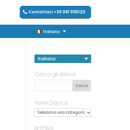
Contattaci +39 081 918020
Italiano
Italiano
Italiano
Cerca gli articoli
News Depros
Archivio