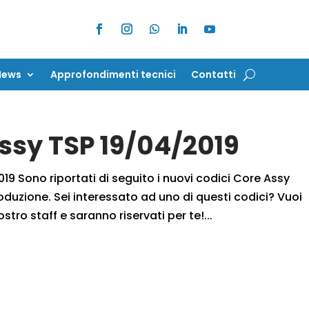
News
Approfondimenti tecnici
Contatti
News
Approfondimenti tecnici
Contatti
Assy TSP 19/04/2019
19 Sono riportati di seguito i nuovi codici Core Assy
oduzione. Sei interessato ad uno di questi codici? Vuoi
ostro staff e saranno riservati per te!...