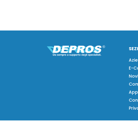
SEZ
Azi
E-C
Nov
Com
App
Con
Priv