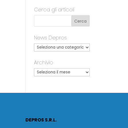
Cerca gli articoli
News Depros
Archivio
DEPROS S.R.L.