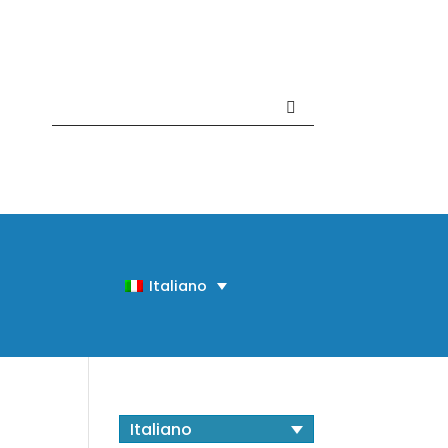
Contattaci +39 081 918020
Italiano
Italiano