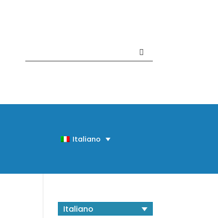
Contattaci +39 081 918020
Italiano
Italiano