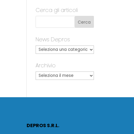
Cerca gli articoli
News Depros
Archivio
DEPROS S.R.L.