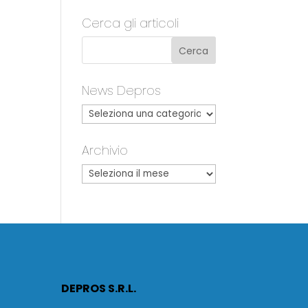
Cerca gli articoli
News Depros
Archivio
DEPROS S.R.L.