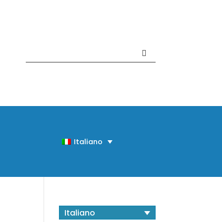
Contattaci +39 081 918020
Italiano
Italiano