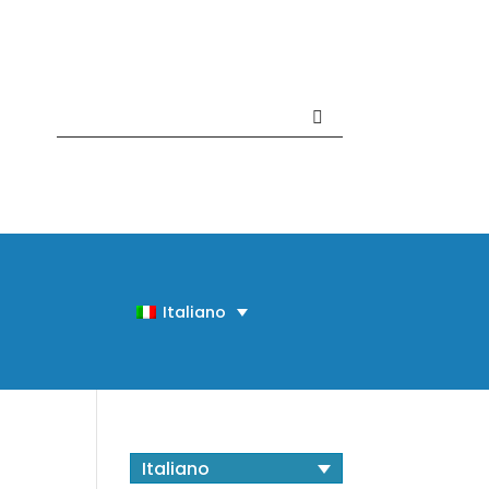
Contattaci +39 081 918020
Italiano
Italiano