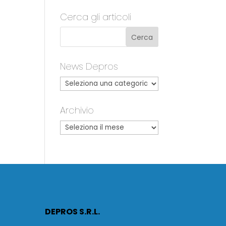
Cerca gli articoli
News Depros
Archivio
DEPROS S.R.L.