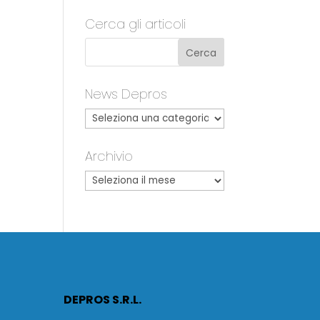
Cerca gli articoli
News Depros
Archivio
DEPROS S.R.L.