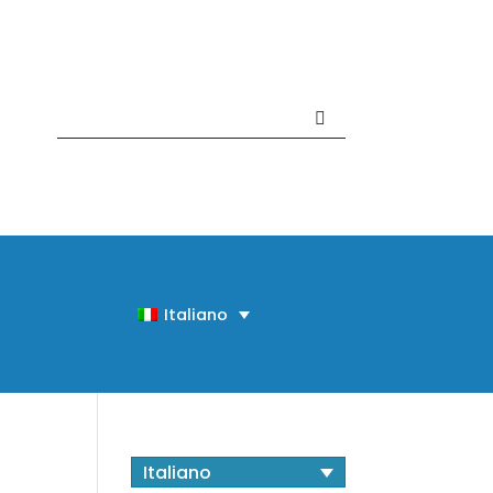
Contattaci +39 081 918020
Italiano
Italiano