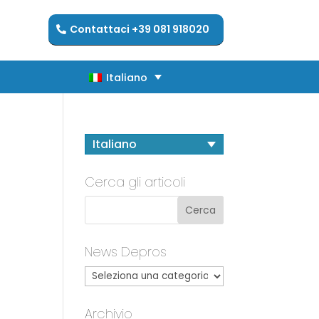
Contattaci +39 081 918020
Italiano
Italiano
Italiano
Cerca gli articoli
News Depros
Archivio