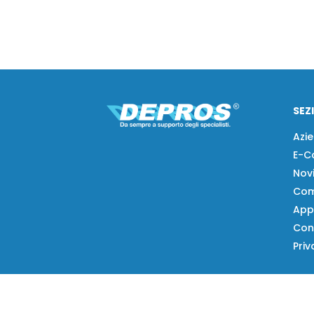
SEZ
Azi
E-C
Nov
Com
App
Con
Priv