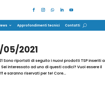
News
Approfondimenti tecnici
Contatti
News
Approfondimenti tecnici
Contatti
8/05/2021
 Sono riportati di seguito i nuovi prodotti TSP inseriti a
Sei interessato ad uno di questi codici? Vuoi essere il
f e saranno riservati per te! Core...