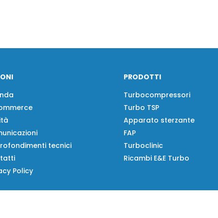
IONI
PRODOTTI
enda
Turbocompressori
ommerce
Turbo TSP
ità
Apparato sterzante
unicazioni
FAP
rofondimenti tecnici
Turboclinic
tatti
Ricambi E&E Turbo
acy Policy