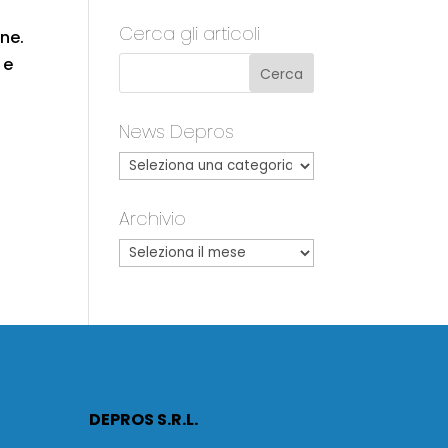
Cerca gli articoli
one.
 e
News Depros
Archivio
DEPROS S.R.L.