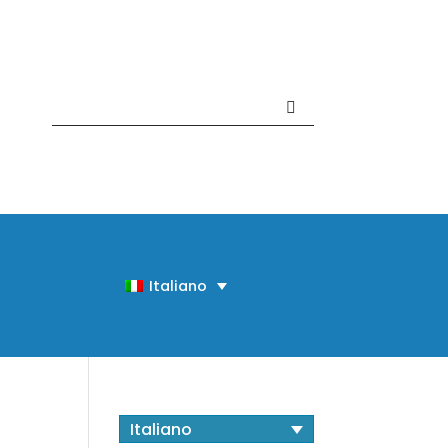
Contattaci +39 081 918020
Italiano
Italiano