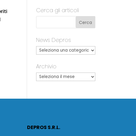
Cerca gli articoli
riti
l
News Depros
Archivio
DEPROS S.R.L.