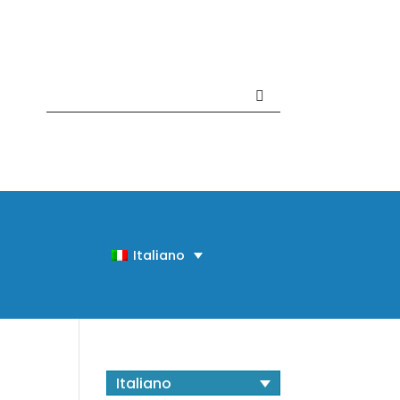
Contattaci +39 081 918020
Italiano
Italiano