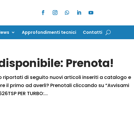
News
Approfondimenti tecnici
Contatti
News
Approfondimenti tecnici
Contatti
isponibile: Prenota!
iportati di seguito nuovi articoli inseriti a catalogo e
 il primo ad averli? Prenotali cliccando su “Avvisami
26TSP PER TURBO:...