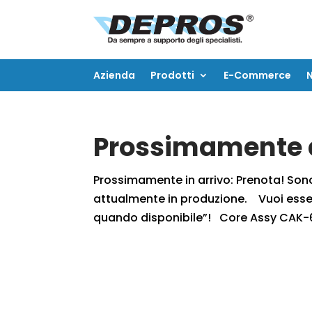
Azienda
Prodotti
E-Commerce
Azienda
Prodotti
E-Commerce
Prossimamente d
Prossimamente in arrivo: Prenota! Sono r
attualmente in produzione. Vuoi essere
quando disponibile”! Core Assy CAK-6