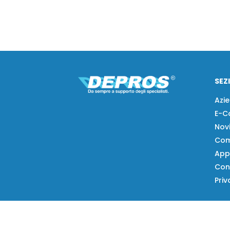
SEZ
Azi
E-C
Nov
Com
App
Con
Priv