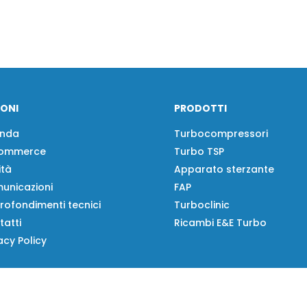
IONI
PRODOTTI
enda
Turbocompressori
ommerce
Turbo TSP
ità
Apparato sterzante
unicazioni
FAP
rofondimenti tecnici
Turboclinic
tatti
Ricambi E&E Turbo
acy Policy