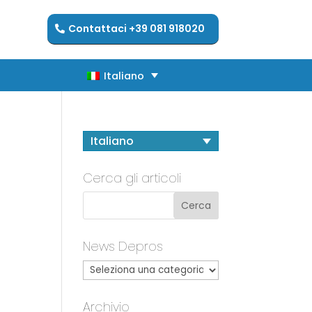
Contattaci +39 081 918020
Italiano
Italiano
Italiano
Cerca gli articoli
News Depros
Archivio