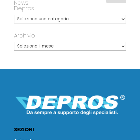
News
Depros
Archivio
SEZIONI