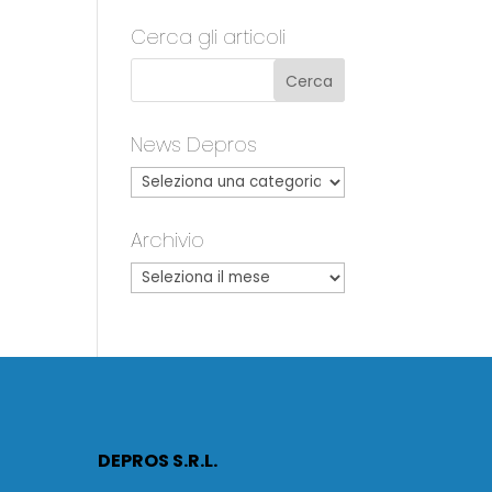
Cerca gli articoli
News Depros
Archivio
DEPROS S.R.L.