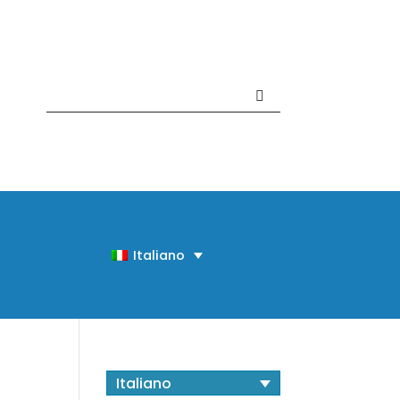
Contattaci +39 081 918020
Italiano
Italiano