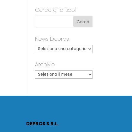
Cerca gli articoli
News Depros
Archivio
DEPROS S.R.L.