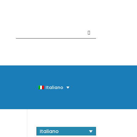
Contattaci +39 081 918020
Italiano
Italiano