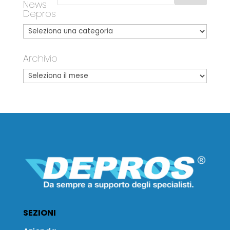
News
Depros
Archivio
SEZIONI