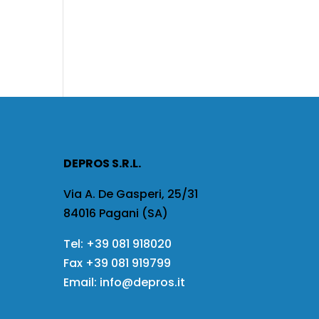
DEPROS S.R.L.
Via A. De Gasperi, 25/31
84016 Pagani (SA)
Tel:
+39 081 918020
Fax
+39 081 919799
Email:
info@depros.it