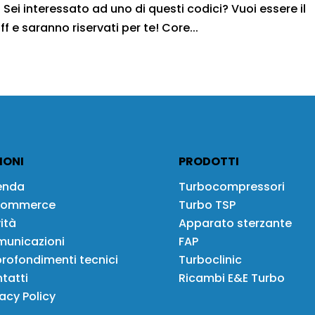
Sei interessato ad uno di questi codici? Vuoi essere il
f e saranno riservati per te! Core...
IONI
PRODOTTI
enda
Turbocompressori
Commerce
Turbo TSP
ità
Apparato sterzante
unicazioni
FAP
rofondimenti tecnici
Turboclinic
tatti
Ricambi E&E Turbo
vacy Policy