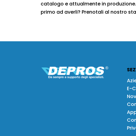
catalogo e attualmente in produzione. 
primo ad averli? Prenotali al nostro staf
SEZ
Azi
E-
Nov
Com
App
Con
Pri