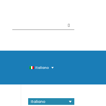
Contattaci +39 081 918020
Italiano
Italiano