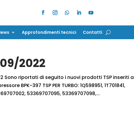
News
Approfondimenti tecnici
Contatti
News
Approfondimenti tecnici
Contatti
7/09/2022
 Sono riportati di seguito i nuovi prodotti TSP inseriti a
pressore BPK-397 TSP PER TURBO: 1Q598951, 1T701841,
3369707002, 53369707095, 53369707098,...