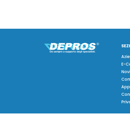
SEZ
Azi
E-C
Nov
Com
App
Con
Priv