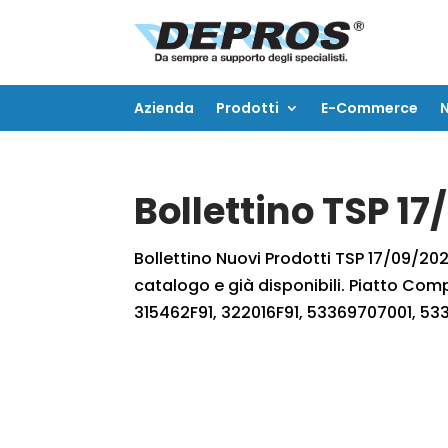
Azienda
Prodotti
E-Commerce
Azienda
Prodotti
E-Commerce
Bollettino TSP 1
Bollettino Nuovi Prodotti TSP 17/09/2022
catalogo e già disponibili. Piatto Com
315462F91, 322016F91, 53369707001, 5