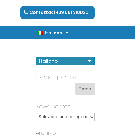
Contattaci +39 081 918020
Italiano
Italiano
Italiano
Cerca gli articoli
News Depros
Archivio