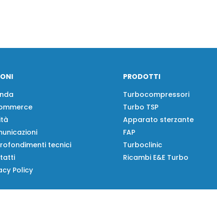
IONI
PRODOTTI
enda
Turbocompressori
ommerce
Turbo TSP
ità
Apparato sterzante
unicazioni
FAP
rofondimenti tecnici
Turboclinic
tatti
Ricambi E&E Turbo
acy Policy