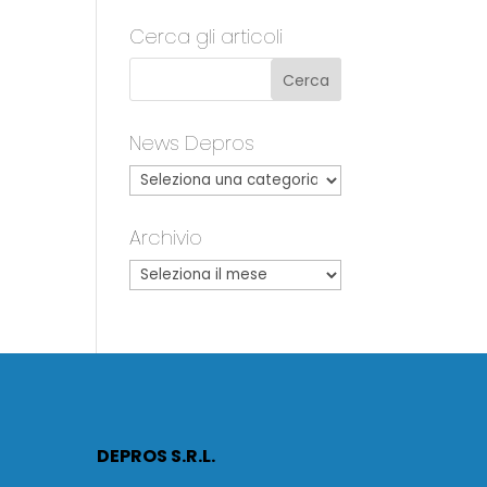
Cerca gli articoli
News Depros
Archivio
DEPROS S.R.L.