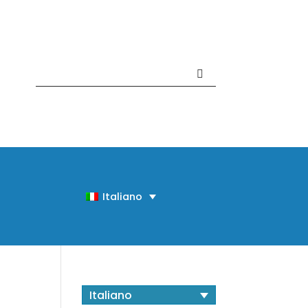
Contattaci +39 081 918020
Italiano
Italiano