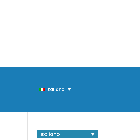
Contattaci +39 081 918020
Italiano
Italiano