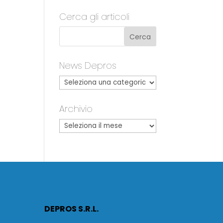
Cerca gli articoli
News Depros
Archivio
DEPROS S.R.L.