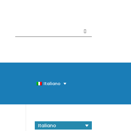
Contattaci +39 081 918020
Italiano
Italiano