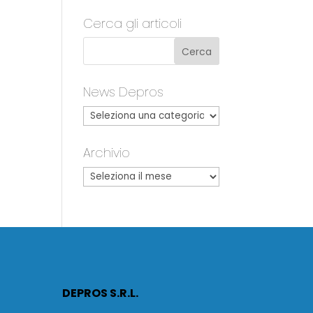
Cerca gli articoli
News Depros
Archivio
DEPROS S.R.L.