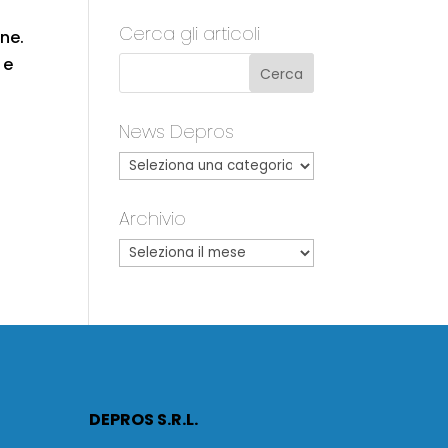
Cerca gli articoli
one.
 e
News Depros
Archivio
DEPROS S.R.L.