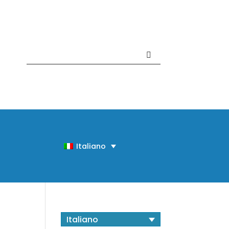
Contattaci +39 081 918020
Italiano
Italiano