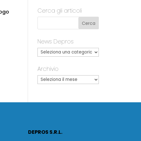
Cerca gli articoli
logo
News Depros
Archivio
DEPROS S.R.L.