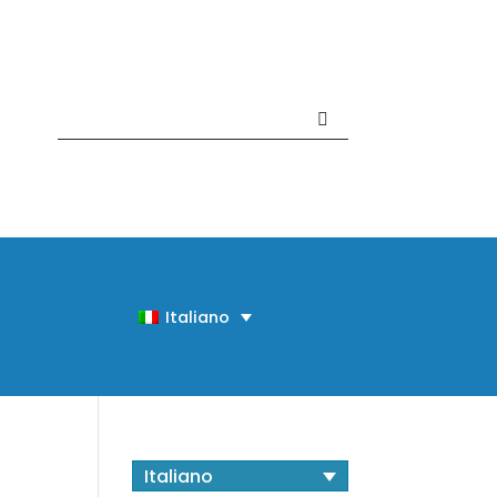
Contattaci +39 081 918020
Italiano
Italiano