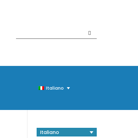
Contattaci +39 081 918020
Italiano
Italiano