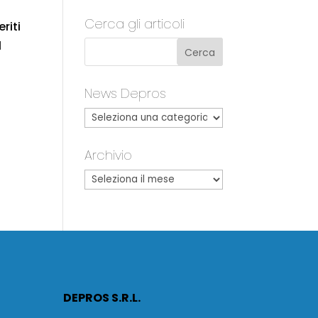
Cerca gli articoli
riti
l
News Depros
Archivio
DEPROS S.R.L.