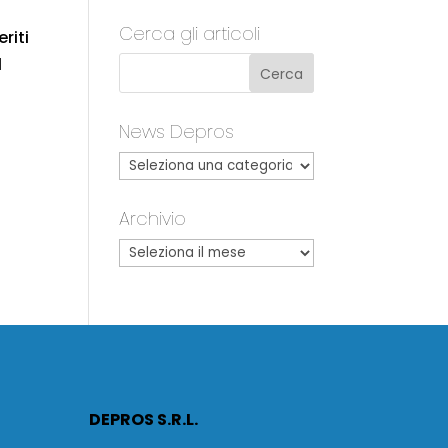
Cerca gli articoli
riti
l
News Depros
Archivio
DEPROS S.R.L.