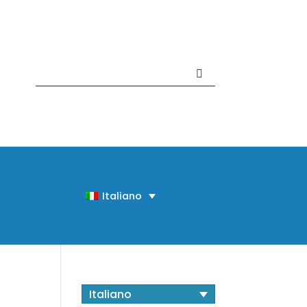
Contattaci +39 081 918020
Italiano
Italiano