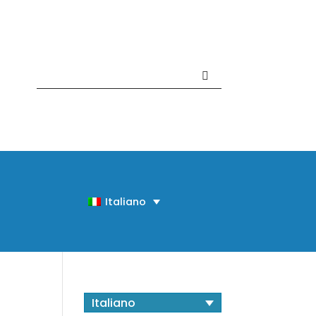
Contattaci +39 081 918020
Italiano
Italiano