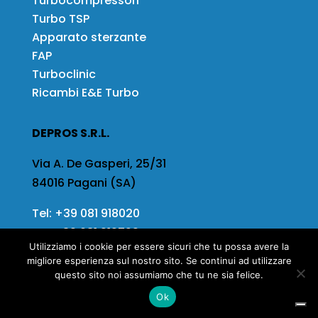
Turbocompressori
Turbo TSP
Apparato sterzante
FAP
Turboclinic
Ricambi E&E Turbo
DEPROS S.R.L.
Via A. De Gasperi, 25/31
84016 Pagani (SA)
Tel:
+39 081 918020
Fax
+39 081 919799
Utilizziamo i cookie per essere sicuri che tu possa avere la
Email:
info@depros.it
migliore esperienza sul nostro sito. Se continui ad utilizzare
questo sito noi assumiamo che tu ne sia felice.
Ok