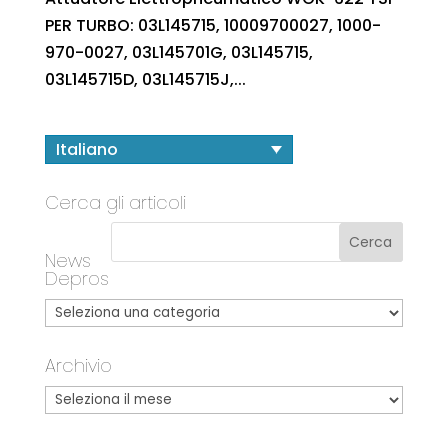
PER TURBO: 03L145715, 10009700027, 1000-
970-0027, 03L145701G, 03L145715,
03L145715D, 03L145715J,...
Italiano
Cerca gli articoli
News
Depros
Archivio