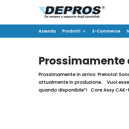
Azienda
Prodotti
E-Commerce
Azienda
Prodotti
E-Commerce
Prossimamente d
Prossimamente in arrivo: Prenota! Sono r
attualmente in produzione. Vuoi essere
quando disponibile”! Core Assy CAK-6