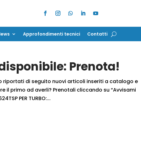
News
Approfondimenti tecnici
Contatti
News
Approfondimenti tecnici
Contatti
isponibile: Prenota!
iportati di seguito nuovi articoli inseriti a catalogo e
 il primo ad averli? Prenotali cliccando su “Avvisami
24TSP PER TURBO:...