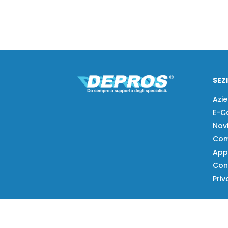
SEZ
Azi
E-C
Nov
Com
App
Con
Priv