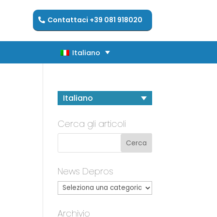
Contattaci +39 081 918020
Italiano
Italiano
Italiano
Cerca gli articoli
News Depros
Archivio