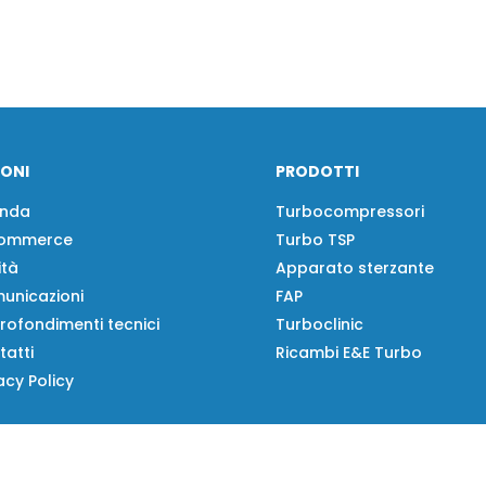
IONI
PRODOTTI
enda
Turbocompressori
ommerce
Turbo TSP
ità
Apparato sterzante
unicazioni
FAP
rofondimenti tecnici
Turboclinic
tatti
Ricambi E&E Turbo
acy Policy