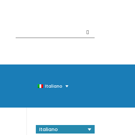
Contattaci +39 081 918020
Italiano
Italiano