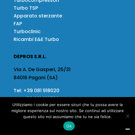
Turbocompressori
Turbo TSP
Apparato sterzante
FAP
Turboclinic
Ricambi E&E Turbo
DEPROS S.R.L.
Via A. De Gasperi, 25/31
84016 Pagani (SA)
Tel:
+39 081 918020
Fax
+39 081 919799
Utilizziamo i cookie per essere sicuri che tu possa avere la
Email:
info@depros.it
migliore esperienza sul nostro sito. Se continui ad utilizzare
questo sito noi assumiamo che tu ne sia felice.
Ok